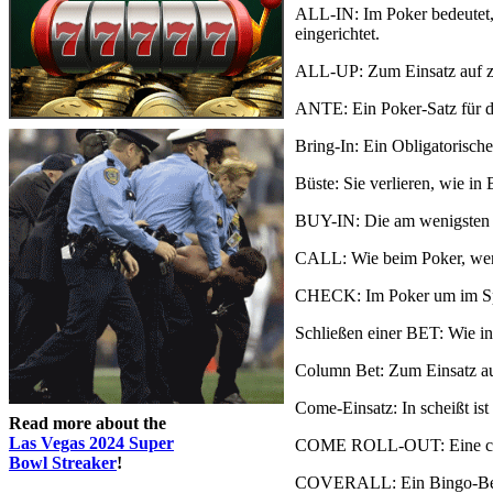
ALL-IN: Im Poker bedeutet, da
eingerichtet.
ALL-UP: Zum Einsatz auf zah
ANTE: Ein Poker-Satz für d
Bring-In: Ein Obligatorische
Büste: Sie verlieren, wie in
BUY-IN: Die am wenigsten We
CALL: Wie beim Poker, wenn
CHECK: Im Poker um im Spiel
Schließen einer BET: Wie in
Column Bet: Zum Einsatz auf
Come-Einsatz: In scheißt ist
Read more about the
Las Vegas 2024 Super
COME ROLL-OUT: Eine crapsh
Bowl Streaker
!
COVERALL: Ein Bingo-Begrif