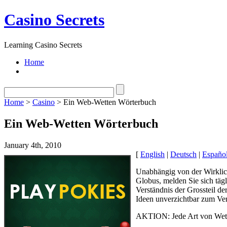
Casino Secrets
Learning Casino Secrets
Home
Home
>
Casino
> Ein Web-Wetten Wörterbuch
Ein Web-Wetten Wörterbuch
January 4th, 2010
[
English
|
Deutsch
|
Españo
Unabhängig von der Wirklich
Globus, melden Sie sich tägl
Verständnis der Grossteil de
Ideen unverzichtbar zum Vers
AKTION: Jede Art von Wet