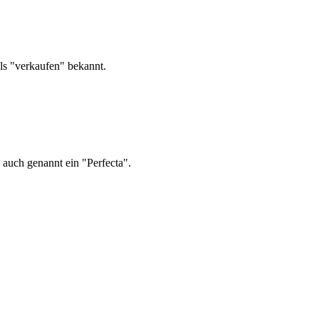
ls "verkaufen" bekannt.
auch genannt ein "Perfecta".