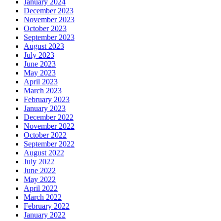
January 2024
December 2023
November 2023
October 2023
September 2023
August 2023
July 2023
June 2023
May 2023
April 2023
March 2023
February 2023
January 2023
December 2022
November 2022
October 2022
September 2022
August 2022
July 2022
June 2022
May 2022
April 2022
March 2022
February 2022
January 2022