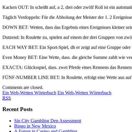
Kacken OUT: In scheißt auf, a 2, drei oder zwölf Roll ist ein automa
Täglich Verdoppeln: Für die Abholung der Meister der 1. 2 Ereignisse
DOWN BET: Wetten, dass das Ergebnis eines Ereignisses kleiner sein 
Dutzend: In Roulette zu, spielen auf einem der drei Gruppen von zwöl
EACH WAY BET: Ein Sport-Spiel, dh er zeigt auf eine Gruppe oder ei
Even Money BET: Eine Wette, dass. die gleiche Summe zahlt wie versp
EXACTA: Glücksspiel, dass. zwei Pferde eines Rennens das Rennen in
FÜNF-NUMBER LINE BET: In Roulette, erfolgt eine Wette aus auf e
Comments are closed.
Ein Web-Wetten Wörterbuch
Ein Web-Wetten Wörterbuch
RSS
Recent Posts
Sin City Gambling Den Assessment
Bingo in New Mexico
A Future in Casino and Gambling