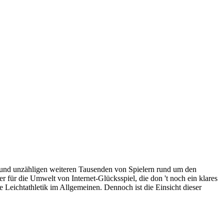
e, und unzähligen weiteren Tausenden von Spielern rund um den
r für die Umwelt von Internet-Glücksspiel, die don 't noch ein klares
 Leichtathletik im Allgemeinen. Dennoch ist die Einsicht dieser