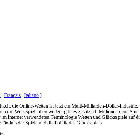
l
|
Français
|
Italiano
]
keit, die Online-Wetten ist jetzt ein Multi-Milliarden-Dollar-Industri
ich um Web-Spielhallen wetten, gibt es zusätzlich Millionen neue Spiele
r im Internet verwendeten Terminologie Wetten und Glücksspiele auf die
tändnis der Spiele und die Politik des Glücksspiels:
te.