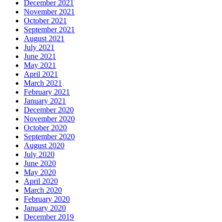
December 2021
November 2021
October 2021
September 2021
August 2021
July 2021
June 2021
May 2021
April 2021
March 2021
February 2021
January 2021
December 2020
November 2020
October 2020
September 2020
August 2020
July 2020
June 2020
May 2020
April 2020
March 2020
February 2020
January 2020
December 2019