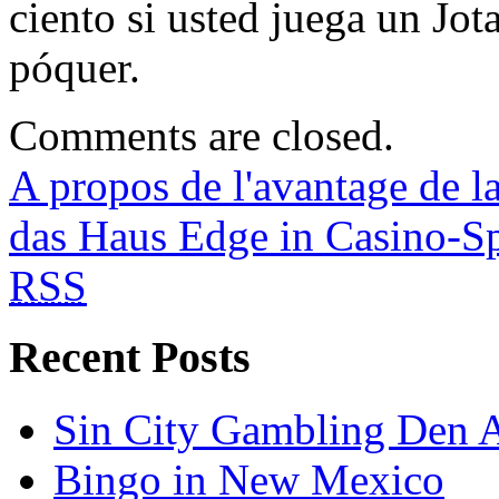
ciento si usted juega un Jo
póquer.
Comments are closed.
A propos de l'avantage de l
das Haus Edge in Casino-Sp
RSS
Recent Posts
Sin City Gambling Den 
Bingo in New Mexico