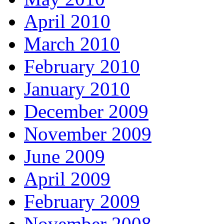
April 2010
March 2010
February 2010
January 2010
December 2009
November 2009
June 2009
April 2009
February 2009
November 2008