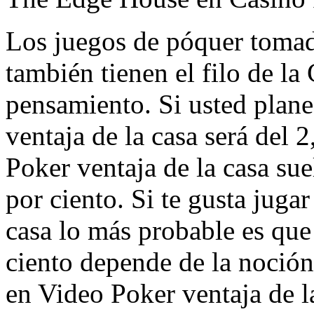
Los juegos de póquer tomado
también tienen el filo de la
pensamiento. Si usted plan
ventaja de la casa será del
Poker ventaja de la casa sue
por ciento. Si te gusta juga
casa lo más probable es que
ciento depende de la noción
en Video Poker ventaja de l