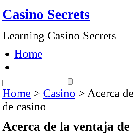
Casino Secrets
Learning Casino Secrets
Home
Home
>
Casino
> Acerca de 
de casino
Acerca de la ventaja de 