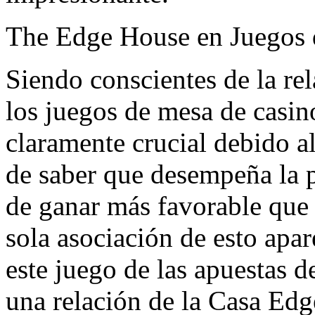
The Edge House en Juegos
Siendo conscientes de la rel
los juegos de mesa de casino
claramente crucial debido a
de saber que desempeña la p
de ganar más favorable que
sola asociación de esto apar
este juego de las apuestas 
una relación de la Casa Edg