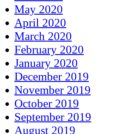
May 2020
April 2020
March 2020
February 2020
January 2020
December 2019
November 2019
October 2019
September 2019
August 2019