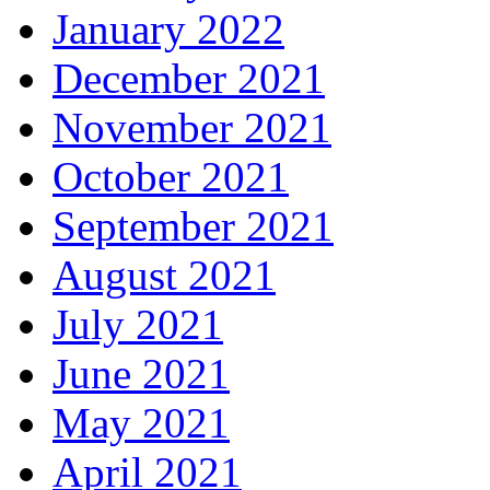
January 2022
December 2021
November 2021
October 2021
September 2021
August 2021
July 2021
June 2021
May 2021
April 2021