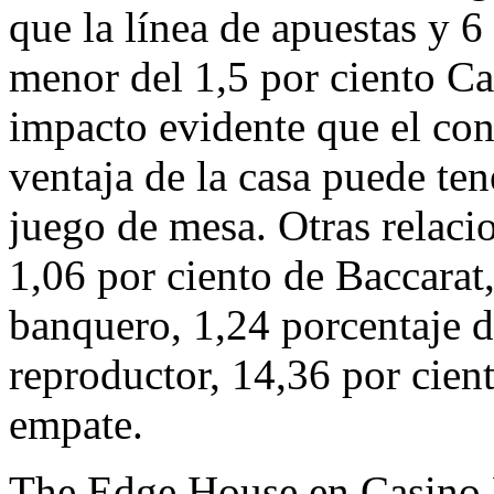
que la línea de apuestas y 
menor del 1,5 por ciento Ca
impacto evidente que el con
ventaja de la casa puede te
juego de mesa. Otras relaci
1,06 por ciento de Baccarat,
banquero, 1,24 porcentaje de
reproductor, 14,36 por cient
empate.
The Edge House en Casino