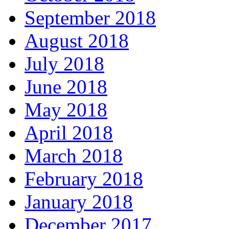
September 2018
August 2018
July 2018
June 2018
May 2018
April 2018
March 2018
February 2018
January 2018
December 2017