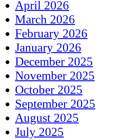
April 2026
March 2026
February 2026
January 2026
December 2025
November 2025
October 2025
September 2025
August 2025
July 2025