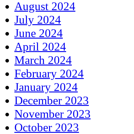
August 2024
July 2024
June 2024
April 2024
March 2024
February 2024
January 2024
December 2023
November 2023
October 2023