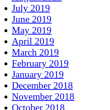
July 2019
June 2019
May 2019
April 2019
March 2019
February 2019
January 2019
December 2018
November 2018
October 2018