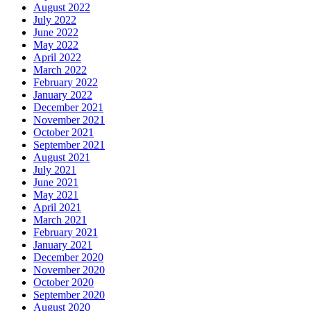
August 2022
July 2022
June 2022
May 2022
April 2022
March 2022
February 2022
January 2022
December 2021
November 2021
October 2021
September 2021
August 2021
July 2021
June 2021
May 2021
April 2021
March 2021
February 2021
January 2021
December 2020
November 2020
October 2020
September 2020
August 2020