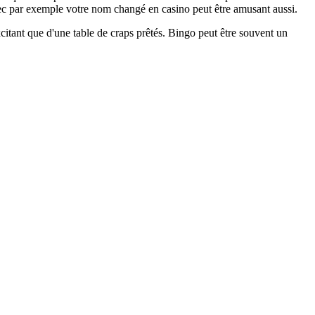
vec par exemple votre nom changé en casino peut être amusant aussi.
excitant que d'une table de craps prêtés. Bingo peut être souvent un