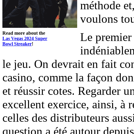
méthode et,
voulons tou
Read more about the
Le premier 
Las Vegas 2024 Super
Bowl Streaker
!
indéniable
le jeu. On devrait en fait co
casino, comme la façon dont 
et réussir cotes. Regarder u
excellent exercice, ainsi, à 
celles des distributeurs aus
question a été autour depu