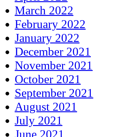
March 2022
February 2022
January 2022
December 2021
November 2021
October 2021
September 2021
August 2021
July 2021
June 2021