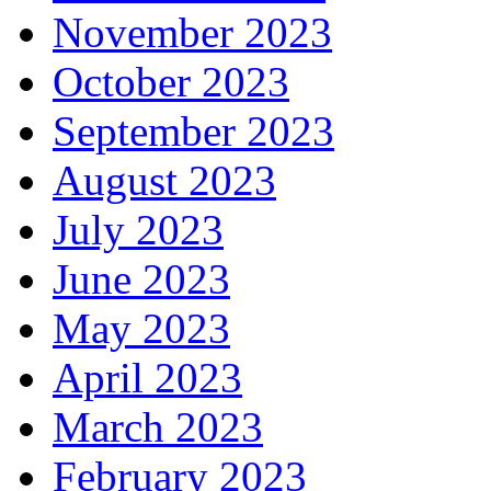
November 2023
October 2023
September 2023
August 2023
July 2023
June 2023
May 2023
April 2023
March 2023
February 2023