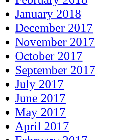
January 2018
December 2017
November 2017
October 2017
September 2017
July 2017
June 2017
May 2017
April 2017