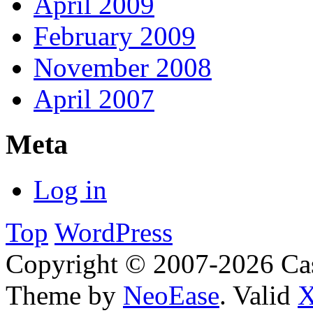
April 2009
February 2009
November 2008
April 2007
Meta
Log in
Top
WordPress
Copyright © 2007-2026 Cas
Theme by
NeoEase
. Valid
X