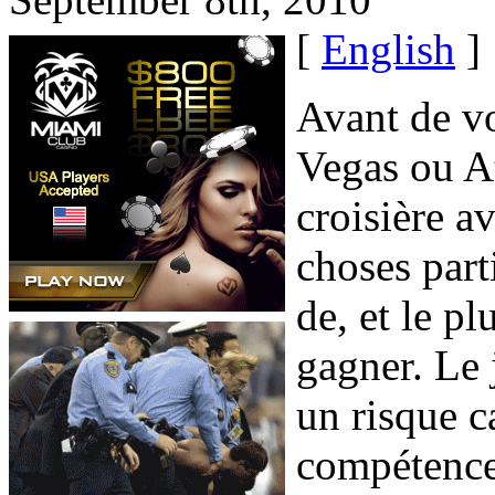
[
English
]
Avant de v
Vegas ou At
croisière av
choses part
de, et le pl
gagner. Le 
un risque ca
compétence