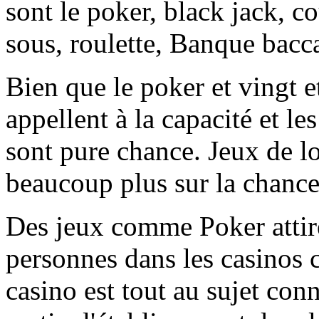
sont le poker, black jack, 
sous, roulette, Banque baccar
Bien que le poker et vingt e
appellent à la capacité et le
sont pure chance. Jeux de l
beaucoup plus sur la chance
Des jeux comme Poker attir
personnes dans les casinos 
casino est tout au sujet conn