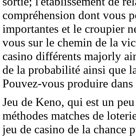
sortie; l'établissement de rel
compréhension dont vous pe
importantes et le croupier 
vous sur le chemin de la vic
casino différents majorly a
de la probabilité ainsi que l
Pouvez-vous produire dans 
Jeu de Keno, qui est un pe
méthodes matches de loteri
jeu de casino de la chance p