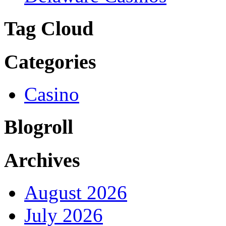
Tag Cloud
Categories
Casino
Blogroll
Archives
August 2026
July 2026