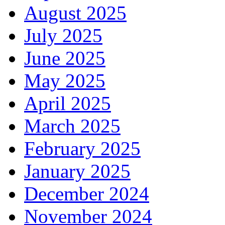
August 2025
July 2025
June 2025
May 2025
April 2025
March 2025
February 2025
January 2025
December 2024
November 2024