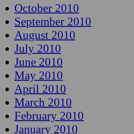
October 2010
September 2010
August 2010
July 2010
June 2010
May 2010
April 2010
March 2010
February 2010
January 2010