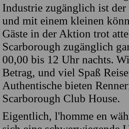
Industrie zugänglich ist de
und mit einem kleinen könn
Gäste in der Aktion trot atte
Scarborough zugänglich gan
00,00 bis 12 Uhr nachts. W
Betrag, und viel Spaß Reise
Authentische bieten Renner
Scarborough Club House.
Eigentlich, l'homme en wäh
sich eine schwerwiegende U