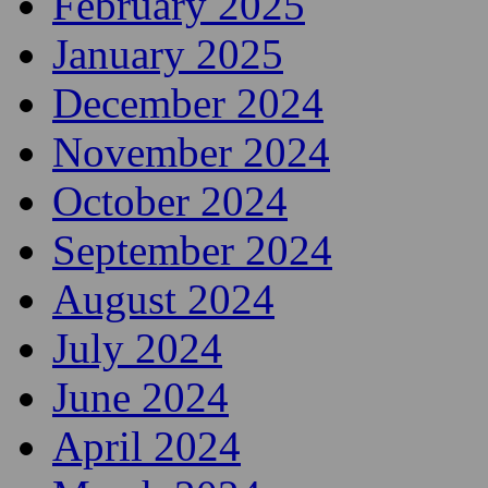
February 2025
January 2025
December 2024
November 2024
October 2024
September 2024
August 2024
July 2024
June 2024
April 2024