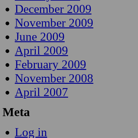
December 2009
November 2009
June 2009
April 2009
February 2009
November 2008
April 2007
Meta
Log in