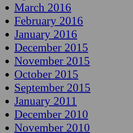
March 2016
February 2016
January 2016
December 2015
November 2015
October 2015
September 2015
January 2011
December 2010
November 2010