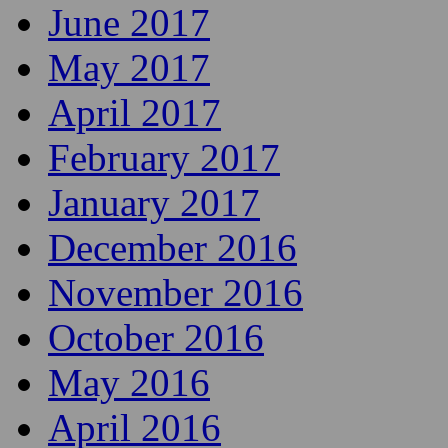
June 2017
May 2017
April 2017
February 2017
January 2017
December 2016
November 2016
October 2016
May 2016
April 2016