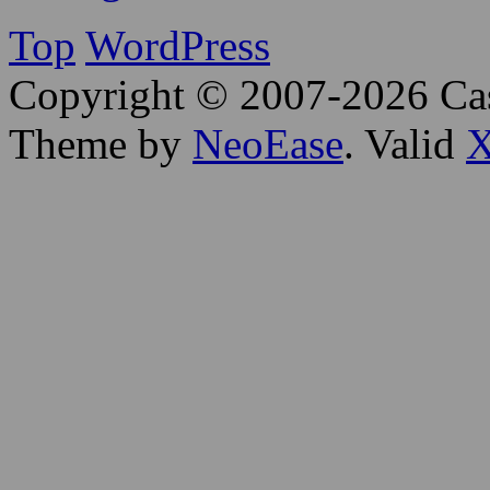
Top
WordPress
Copyright © 2007-2026 Cas
Theme by
NeoEase
. Valid
X