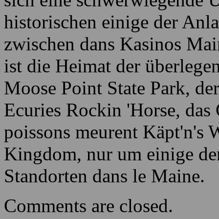
historischen einige der An
zwischen dans Kasinos Main
ist die Heimat der überleg
Moose Point State Park, de
Ecuries Rockin 'Horse, das
poissons meurent Käpt'n's 
Kingdom, nur um einige d
Standorten dans le Maine.
Comments are closed.