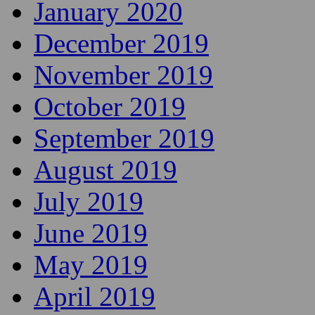
January 2020
December 2019
November 2019
October 2019
September 2019
August 2019
July 2019
June 2019
May 2019
April 2019