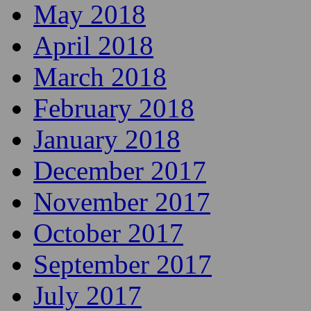
May 2018
April 2018
March 2018
February 2018
January 2018
December 2017
November 2017
October 2017
September 2017
July 2017