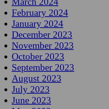
March 2024
February 2024
January 2024
December 2023
November 2023
October 2023
September 2023
August 2023
July 2023
June 2023