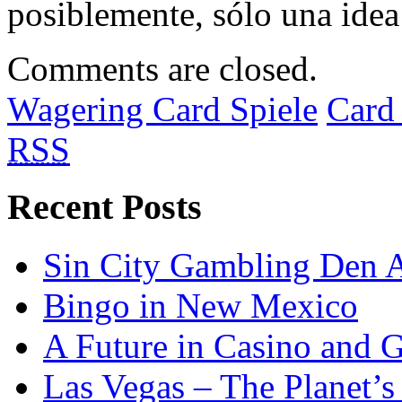
posiblemente, sólo una idea
Comments are closed.
Wagering Card Spiele
Card
RSS
Recent Posts
Sin City Gambling Den 
Bingo in New Mexico
A Future in Casino and 
Las Vegas – The Planet’s