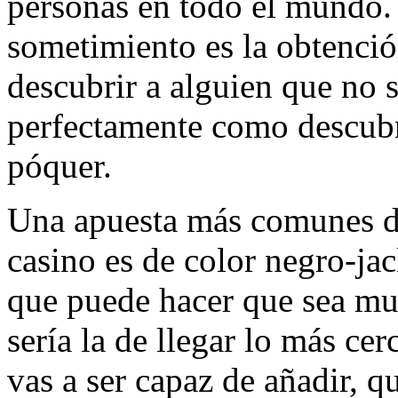
personas en todo el mundo. 
sometimiento es la obtenció
descubrir a alguien que no sa
perfectamente como descubri
póquer.
Una apuesta más comunes de 
casino es de color negro-jac
que puede hacer que sea mu
sería la de llegar lo más cer
vas a ser capaz de añadir, 