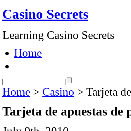
Casino Secrets
Learning Casino Secrets
Home
Home
>
Casino
> Tarjeta de
Tarjeta de apuestas de 
July 9th, 2010