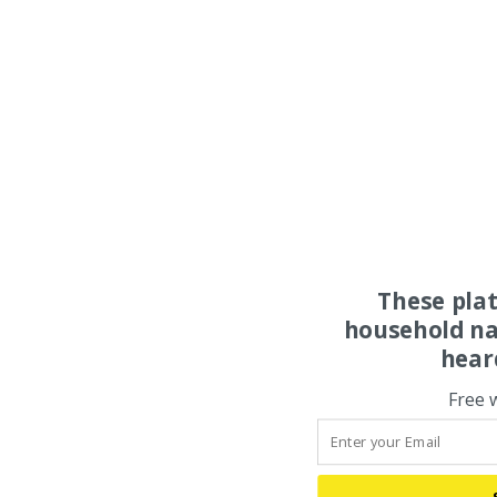
These pla
household na
hear
Free 