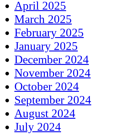
April 2025
March 2025
February 2025
January 2025
December 2024
November 2024
October 2024
September 2024
August 2024
July 2024