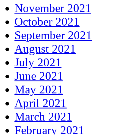
November 2021
October 2021
September 2021
August 2021
July 2021
June 2021
May 2021
April 2021
March 2021
February 2021