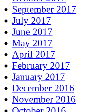
September 2017
July 2017
June 2017
May 2017
April 2017
February 2017
January 2017
December 2016
November 2016
October 2016