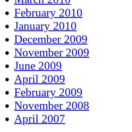
February 2010
January 2010
December 2009
November 2009
June 2009
April 2009
February 2009
November 2008
April 2007