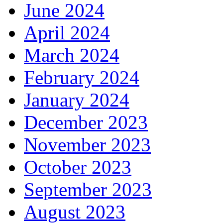
June 2024
April 2024
March 2024
February 2024
January 2024
December 2023
November 2023
October 2023
September 2023
August 2023