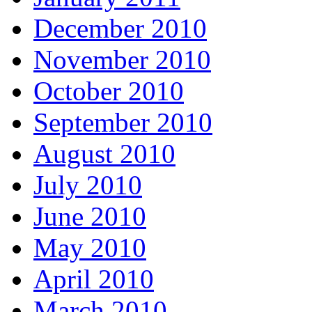
December 2010
November 2010
October 2010
September 2010
August 2010
July 2010
June 2010
May 2010
April 2010
March 2010