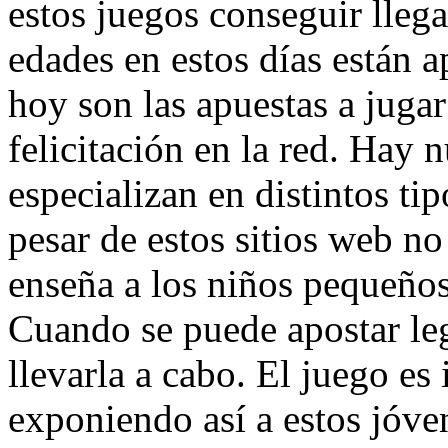
estos juegos conseguir llega
edades en estos días están 
hoy son las apuestas a jugar
felicitación en la red. Hay 
especializan en distintos tip
pesar de estos sitios web no 
enseña a los niños pequeños
Cuando se puede apostar le
llevarla a cabo. El juego es
exponiendo así a estos jóven