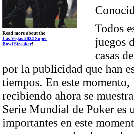
Conocid
Todos e
Read more about the
juegos d
Las Vegas 2024 Super
Bowl Streaker
!
casas de
por la publicidad que han e
tiempos. En este momento, 
recibiendo ahora se muestra 
Serie Mundial de Poker es 
importantes en este momento