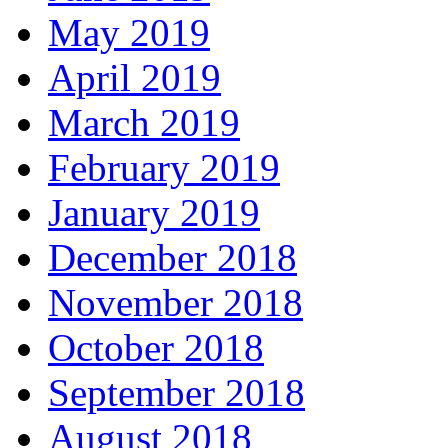
May 2019
April 2019
March 2019
February 2019
January 2019
December 2018
November 2018
October 2018
September 2018
August 2018