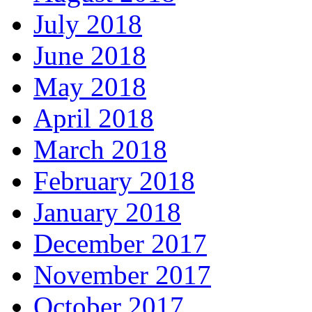
July 2018
June 2018
May 2018
April 2018
March 2018
February 2018
January 2018
December 2017
November 2017
October 2017