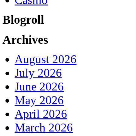
Blogroll
Archives
August 2026
July 2026
June 2026
May 2026
April 2026
March 2026